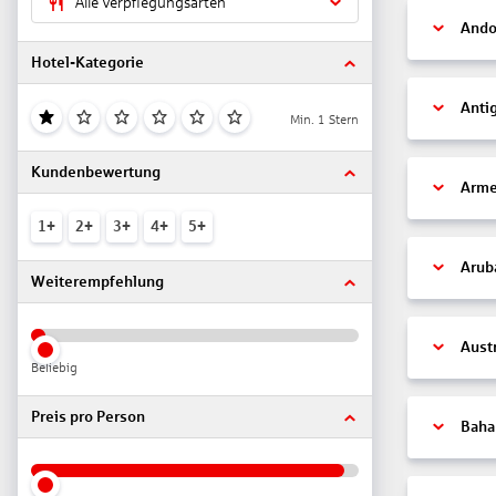
Alle Verpflegungsarten
Ando
Hotel-Kategorie
Anti
Min. 1 Stern
Kundenbewertung
Arme
1+
2+
3+
4+
5+
Arub
Weiterempfehlung
Aust
Beliebig
Preis pro Person
Bah