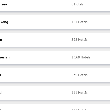
nsey
6
Hotels
gkong
121
Hotels
en
353
Hotels
nesien
1.169
Hotels
d
260
Hotels
d
111
Hotels