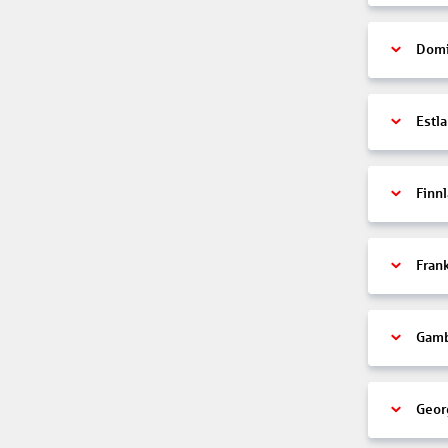
Domi
Estl
Finn
Fran
Gamb
Geor