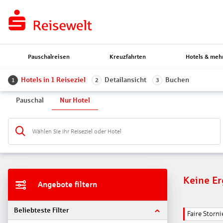
Pauschalreisen
Kreuzfahrten
Hotels & meh
Hotels in 1 Reiseziel
Detailansicht
Buchen
1
2
3
Pauschal
Nur Hotel
Wählen Sie Ihr Reiseziel oder Hotel
Keine E
Angebote filtern
Beliebteste Filter
Faire Stor