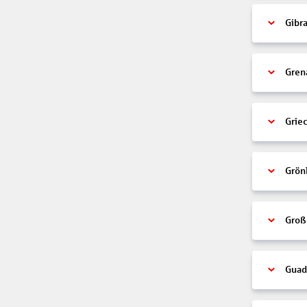
Gibra
Gren
Grie
Grön
Groß
Guad