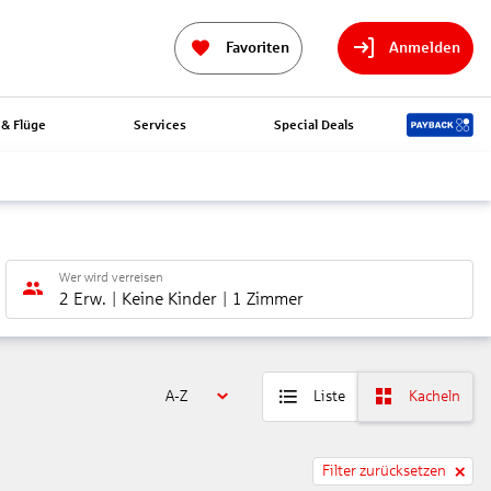
Favoriten
Anmelden
& Flüge
Services
Special Deals
Wer wird verreisen
2 Erw.
Keine Kinder
1 Zimmer
A-Z
Liste
Kacheln
Filter zurücksetzen