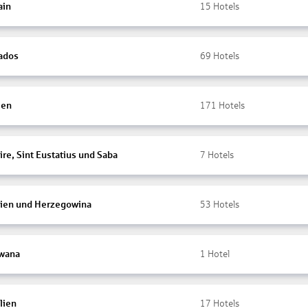
ain
15
Hotels
ados
69
Hotels
ien
171
Hotels
re, Sint Eustatius und Saba
7
Hotels
ien und Herzegowina
53
Hotels
wana
1
Hotel
lien
17
Hotels