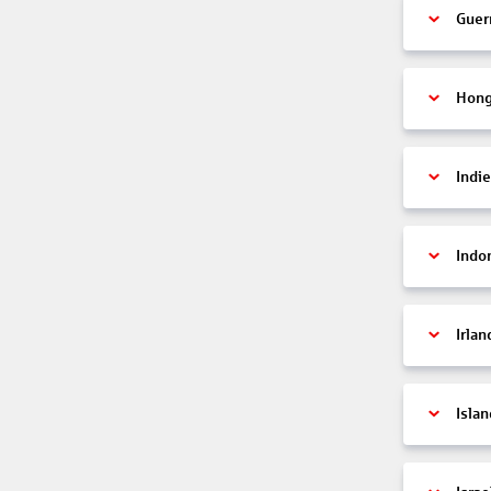
Guer
Hon
Indi
Indo
Irlan
Islan