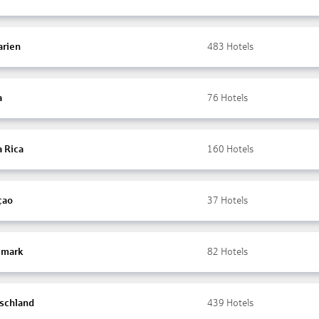
arien
483
Hotels
a
76
Hotels
a Rica
160
Hotels
çao
37
Hotels
mark
82
Hotels
schland
439
Hotels