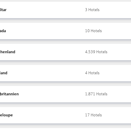
ltar
3
Hotels
ada
10
Hotels
chenland
4.539
Hotels
land
4
Hotels
britannien
1.871
Hotels
eloupe
17
Hotels