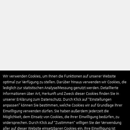
Wir verwenden Cookies, um Ihnen die Funktionen auf unserer Website
optimal zur Verfügung zu stellen. Darüber hinaus verwenden wir Cookies, die
lediglich zur statistischen Analyse/Messung genutzt werden. Detaillierte
Informationen über Art, Herkunft und Zweck dieser Cookies finden Sie in
unserer Erklärung zum Datenschutz. Durch Klick auf "Einstellungen
anpassen" können Sie bestimmen, welche Cookies wir auf Grundlage Ihrer
Einwilligung verwenden dürfen. Sie haben außerdem jederzeit die
Möglichkeit, dem Einsatz von Cookies, die Ihrer Einwilligung bedürfen, zu
widersprechen. Durch Klick auf “Zustimmen“ willigen Sie der Verwendung
aller auf dieser Website einsetzbaren Cookies ein. Ihre Einwilligung ist