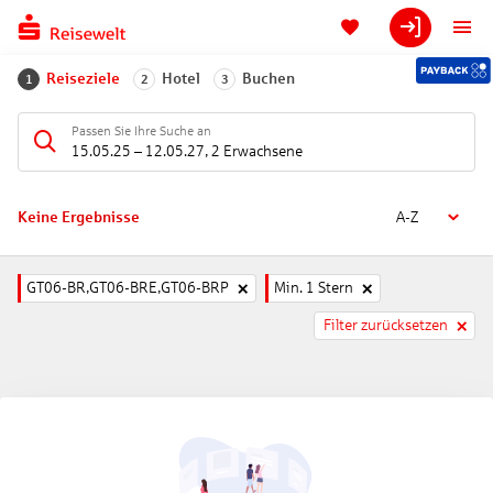
Reiseziele
Hotel
Buchen
1
2
3
Passen Sie Ihre Suche an
15.05.25
–
12.05.27
,
2 Erwachsene
Keine Ergebnisse
A-Z
GT06-BR,GT06-BRE,GT06-BRP
Min. 1 Stern
Filter zurücksetzen