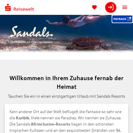
Willkommen in Ihrem Zuhause fernab der
Heimat
Tauchen Sie ein in einen einzigartigen Urlaub mit Sandals Resorts
Kein anderer Ort auf der Welt beflügelt die Fantasie so sehr wie
die
Karibik
. Viele nennen sie Paradies. Wir nennen sie Zuhause.
Die Sandals
All-inclusive-Resorts
liegen in den schönsten
tropischen Kulissen und an den exquisitesten Stränden von
St.