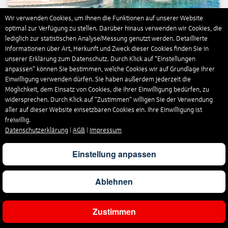
Wir verwenden Cookies, um Ihnen die Funktionen auf unserer Website
optimal zur Verfügung zu stellen. Darüber hinaus verwenden wir Cookies, die
lediglich zur statistischen Analyse/Messung genutzt werden. Detaillierte
Informationen über Art, Herkunft und Zweck dieser Cookies finden Sie in
unserer Erklärung zum Datenschutz. Durch Klick auf "Einstellungen
anpassen" können Sie bestimmen, welche Cookies wir auf Grundlage Ihrer
Einwilligung verwenden dürfen. Sie haben außerdem jederzeit die
Sandals Royal Barbados
Möglichkeit, dem Einsatz von Cookies, die Ihrer Einwilligung bedürfen, zu
widersprechen. Durch Klick auf “Zustimmen“ willigen Sie der Verwendung
Ein modernes Karibik-Resort auf Curaçao, das Natur und Kultur
aller auf dieser Website einsetzbaren Cookies ein. Ihre Einwilligung ist
vereint und mit Infinity-Pool, Swim-up-Bar, acht Restaurants
freiwillig.
und drei Food Trucks sowie PADI-zertifiziertem Tauchen ein
Datenschutzerklärung
|
AGB
|
Impressum
vielseitiges Inselerlebnis bietet, ergänzt durch das Island-
Inclusive-Programm mit MINI-Cooper-Erkundung und
Einstellung anpassen
kulinarischem Guthaben von 250 Dollar.
338 Zimmer
Ablehnen
9 Restaurants und 6 Bars
8 Süßwasserpools, 4 Whirlpools und 1 Tauchbecken
Red Lane Spa und Fitnesszentrum
Zustimmen
PADI‑zertifiziertes Tauchen