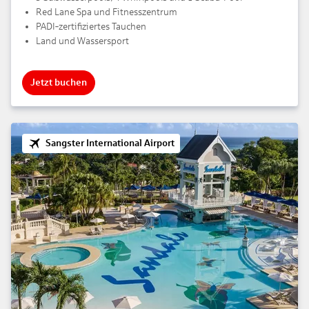
Red Lane Spa und Fitnesszentrum
PADI‑zertifiziertes Tauchen
Land und Wassersport
Jetzt buchen
Sangster International Airport