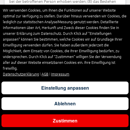
bei der betroffenen Person erhoben werden; (8) das Bestehen
einer automatisierten Entscheidungsfindung einschließlich
Wir verwenden Cookies, um Ihnen die Funktionen auf unserer Website
Profiling gemäß Art. 22 Abs. 1 und 4 DSGVO und – zumindest in
optimal zur Verfügung zu stellen. Darüber hinaus verwenden wir Cookies, die
diesen Fällen – aussagekräftige Informationen über die
lediglich zur statistischen Analyse/Messung genutzt werden. Detaillierte
involvierte Logik sowie die Tragweite und die angestrebten
Informationen über Art, Herkunft und Zweck dieser Cookies finden Sie in
Auswirkungen einer derartigen Verarbeitung für die betroffene
unserer Erklärung zum Datenschutz. Durch Klick auf "Einstellungen
Person.
anpassen" können Sie bestimmen, welche Cookies wir auf Grundlage Ihrer
Einwilligung verwenden dürfen. Sie haben außerdem jederzeit die
Ihnen steht das Recht zu, Auskunft darüber zu verlangen, ob die
Möglichkeit, dem Einsatz von Cookies, die Ihrer Einwilligung bedürfen, zu
Sie betreffenden personenbezogenen Daten in ein Drittland
widersprechen. Durch Klick auf “Zustimmen“ willigen Sie der Verwendung
oder an eine internationale Organisation übermittelt werden.
aller auf dieser Website einsetzbaren Cookies ein. Ihre Einwilligung ist
In diesem Zusammenhang können Sie verlangen, über die
freiwillig.
geeigneten Garantien gem. Art. 46 DSGVO im Zusammenhang
Datenschutzerklärung
|
AGB
|
Impressum
mit der Übermittlung unterrichtet zu werden.
Einstellung anpassen
2. Recht auf Berichtigung
Sie haben ein Recht auf Berichtigung und/oder
Ablehnen
Vervollständigung, sofern die verarbeiteten
personenbezogenen Daten, die Sie betreffen, unrichtig oder
unvollständig sind. Wir haben die Berichtigung dann
Zustimmen
unverzüglich vorzunehmen.