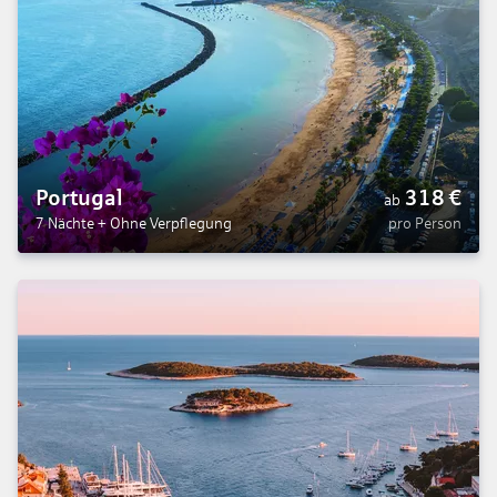
Portugal
318
€
ab
7 Nächte
+
Ohne Verpflegung
pro Person