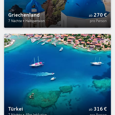
Griechenland
270
€
ab
7 Nächte
+
Halbpension
pro Person
Türkei
316
€
ab
7 Nächte
+
Alles Inklusive
pro Person