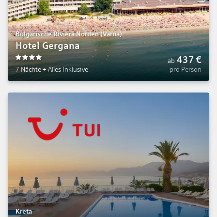
Bulgarische Riviera Norden (Varna)
Hotel Gergana
437
€
ab
4
7 Nächte
+
Alles Inklusive
pro Person
Kreta