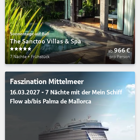
Sonnentage auf Bali
The Sanctoo Villas & Spa
966
€
ab
5
7 Nächte
+
Frühstück
pro Person
Faszination Mittelmeer
16.03.2027 - 7 Nächte mit der Mein Schiff
Flow ab/bis Palma de Mallorca