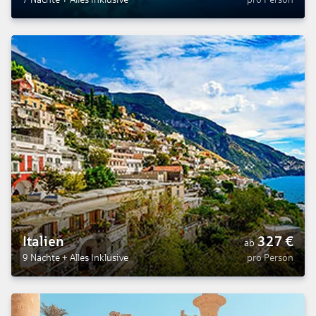
Italien
327
€
ab
9 Nächte
+
Alles Inklusive
pro Person