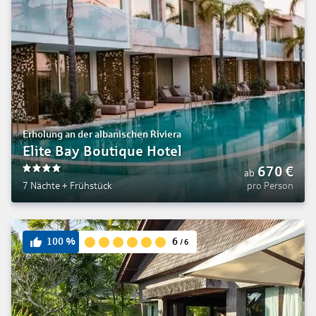
Erholung an der albanischen Riviera
Elite Bay Boutique Hotel
670
€
ab
4
7 Nächte
+
Frühstück
pro Person
6
100
%
/
6