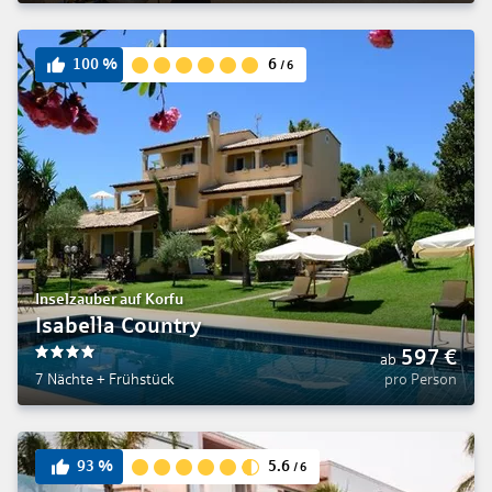
6
100
%
/
6
Inselzauber auf Korfu
Isabella Country
597
€
ab
4
7 Nächte
+
Frühstück
pro Person
5.6
93
%
/
6