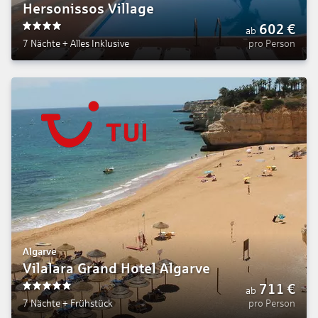
Hersonissos Village
602
€
ab
4
7 Nächte
+
Alles Inklusive
pro Person
Algarve
Vilalara Grand Hotel Algarve
711
€
ab
5
7 Nächte
+
Frühstück
pro Person