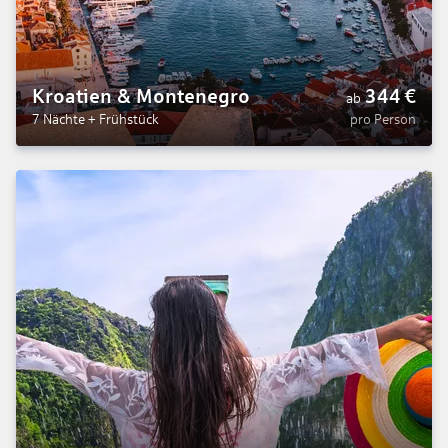
Kroatien & Montenegro
344
€
ab
7 Nächte
+
Frühstück
pro Person