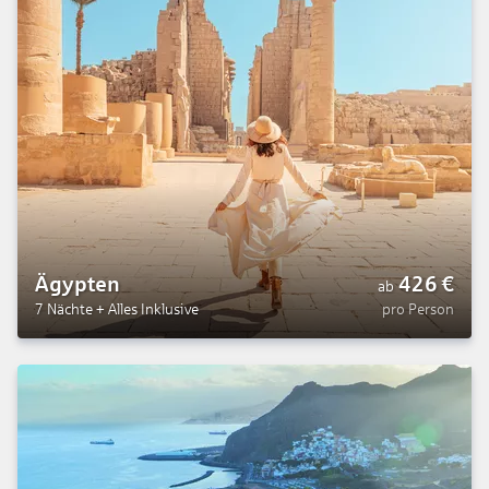
Ägypten
426
€
ab
7 Nächte
+
Alles Inklusive
pro Person