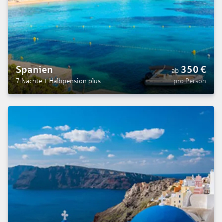
Spanien
350
€
ab
7 Nächte
+
Halbpension plus
pro Person