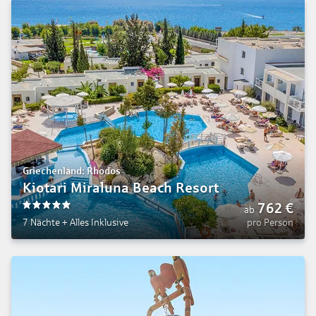
Griechenland: Rhodos
Kiotari Miraluna Beach Resort
762
€
ab
5
7 Nächte
+
Alles Inklusive
pro Person