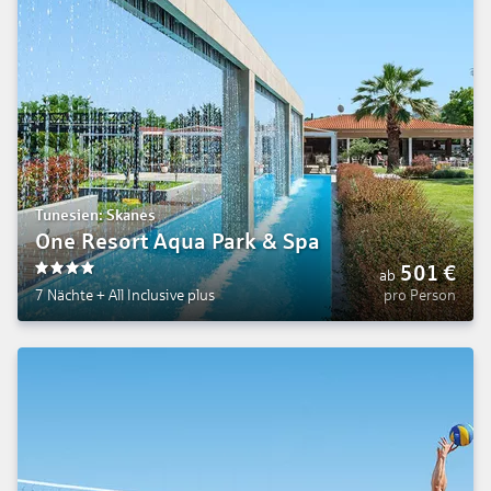
Tunesien: Skanes
One Resort Aqua Park & Spa
501
€
ab
4
7 Nächte
+
All Inclusive plus
pro Person