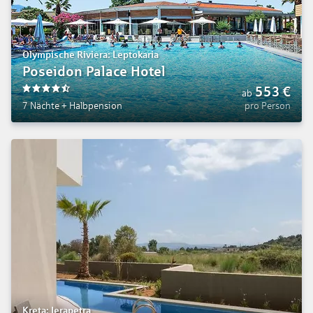
Olympische Riviera: Leptokaria
Poseidon Palace Hotel
553
€
ab
4.5
7 Nächte
+
Halbpension
pro Person
Kreta: Ierapetra