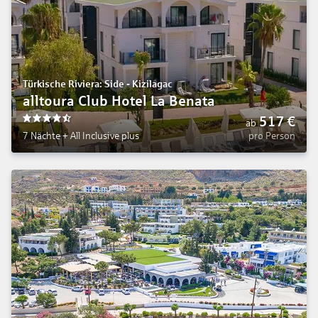
Türkische Riviera: Side - Kizilagac
alltoura Club Hotel La Benata
517
€
ab
4.5
7 Nächte
+
All Inclusive plus
pro Person