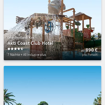
Griechenland: Kos
Akti Coast Club Hotel
890
€
ab
4.5
7 Nächte
+
All Inclusive plus
pro Person