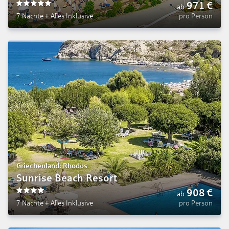
971
€
ab
5
7 Nächte
+
Alles Inklusive
pro Person
Griechenland: Rhodos
Sunrise Beach Resort
908
€
ab
4
7 Nächte
+
Alles Inklusive
pro Person