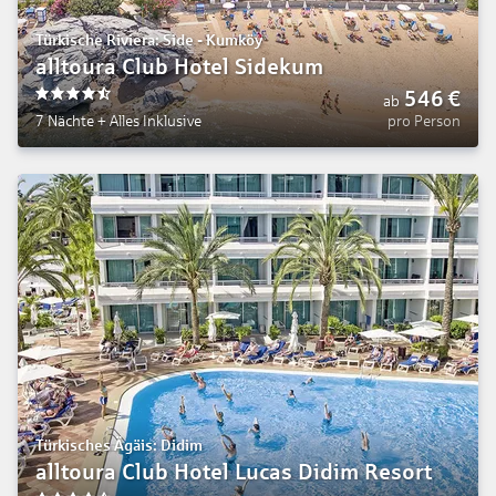
Türkische Riviera: Side - Kumköy
alltoura Club Hotel Sidekum
546
€
ab
4.5
7 Nächte
+
Alles Inklusive
pro Person
Türkisches Ägäis: Didim
alltoura Club Hotel Lucas Didim Resort