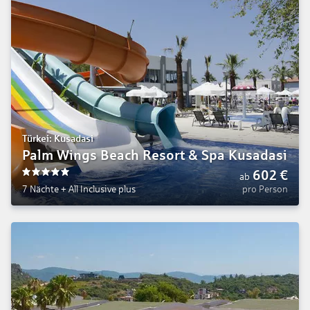
Türkei: Kusadasi
Palm Wings Beach Resort & Spa Kusadasi
602
€
ab
5
7 Nächte
+
All Inclusive plus
pro Person