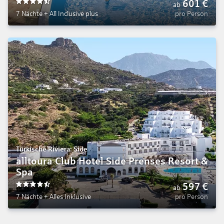
601
€
ab
4.5
7 Nächte
+
All Inclusive plus
pro Person
Türkische Riviera: Side
alltoura Club Hotel Side Prenses Resort &
Spa
597
€
ab
4.5
7 Nächte
+
Alles Inklusive
pro Person