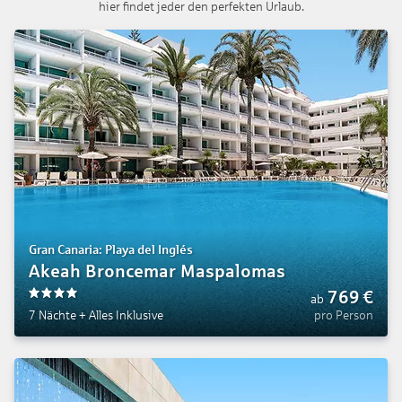
hier findet jeder den perfekten Urlaub.
Gran Canaria: Playa del Inglés
Akeah Broncemar Maspalomas
769
€
ab
4
7 Nächte
+
Alles Inklusive
pro Person