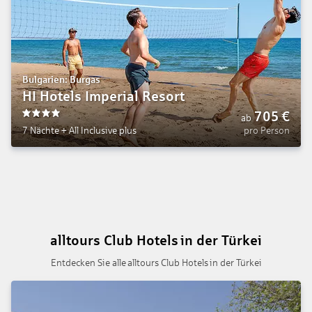
Bulgarien: Burgas
HI Hotels Imperial Resort
705
€
ab
4
7 Nächte
+
All Inclusive plus
pro Person
alltours Club Hotels in der Türkei
Entdecken Sie alle alltours Club Hotels in der Türkei