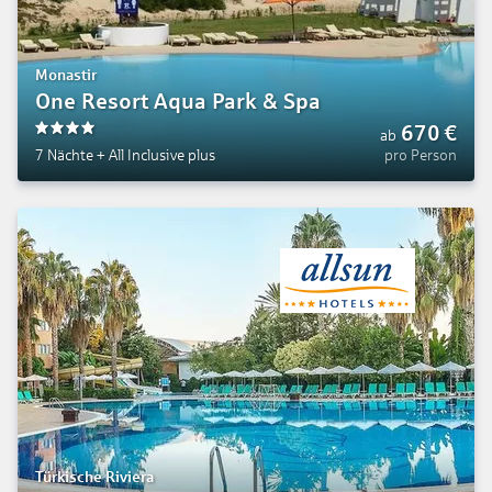
Monastir
One Resort Aqua Park & Spa
670
€
ab
4
7 Nächte
+
All Inclusive plus
pro Person
Türkische Riviera