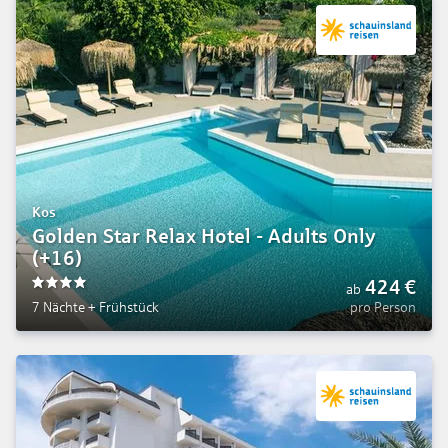
Kos
Golden Star Relax Hotel - Adults Only
(+16)
424
€
ab
4
7 Nächte
+
Frühstück
pro Person