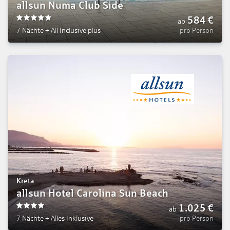
allsun Numa Club Side
584
€
ab
5
7 Nächte
+
All Inclusive plus
pro Person
Kreta
allsun Hotel Carolina Sun Beach
1.025
€
ab
4
7 Nächte
+
Alles Inklusive
pro Person