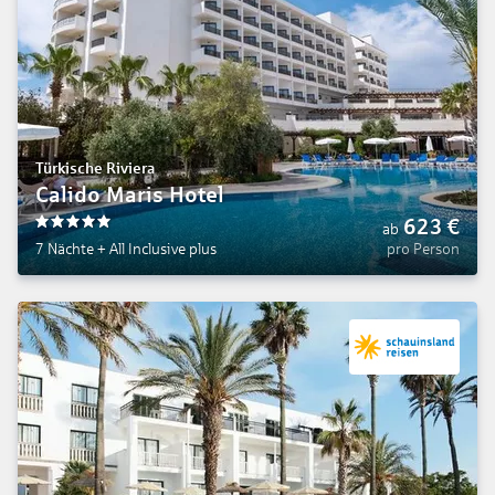
Türkische Riviera
Calido Maris Hotel
623
€
ab
5
7 Nächte
+
All Inclusive plus
pro Person