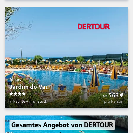
Algarve
Jardim do Vau
563
€
ab
4
7 Nächte
+
Frühstück
pro Person
Gesamtes Angebot von DERTOUR