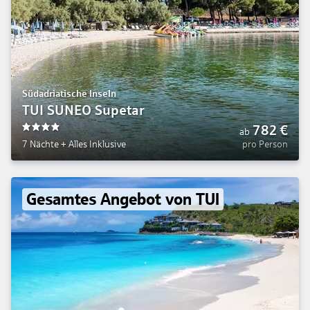
Südadriatische Inseln
TUI SUNEO Supetar
782
€
ab
4
7 Nächte
+
Alles Inklusive
pro Person
Gesamtes Angebot von TUI