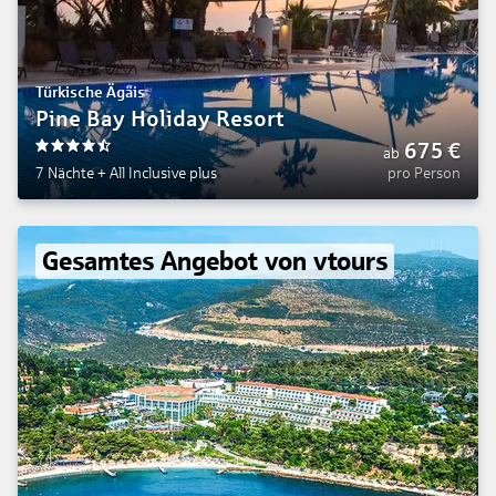
Türkische Ägäis
Pine Bay Holiday Resort
675
€
ab
4.5
7 Nächte
+
All Inclusive plus
pro Person
Gesamtes Angebot von vtours