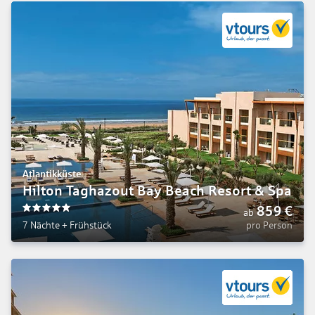
Atlantikküste
Hilton Taghazout Bay Beach Resort & Spa
859
€
ab
5
7 Nächte
+
Frühstück
pro Person