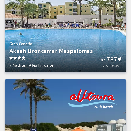
Gran Canaria
Akeah Broncemar Maspalomas
787
€
ab
4
7 Nächte
+
Alles Inklusive
pro Person