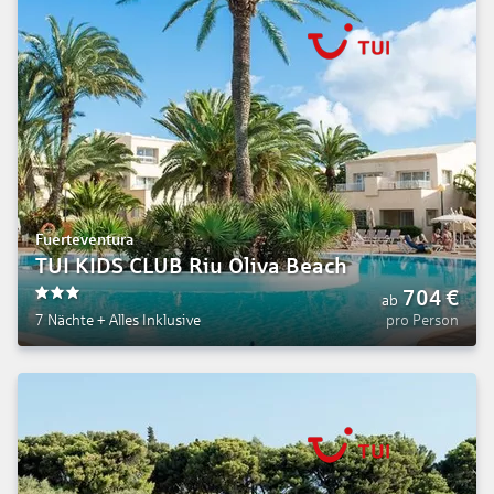
Fuerteventura
TUI KIDS CLUB Riu Oliva Beach
704
€
ab
3
7 Nächte
+
Alles Inklusive
pro Person