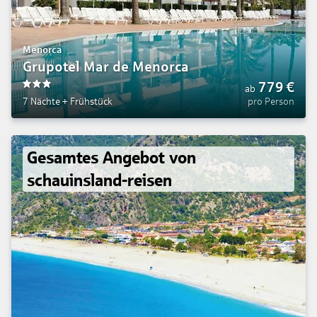
Menorca
Grupotel Mar de Menorca
779
€
ab
3
7 Nächte
+
Frühstück
pro Person
Gesamtes Angebot von
schauinsland-reisen