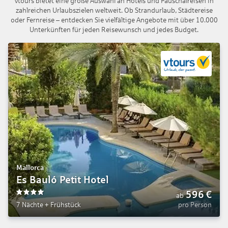
vtours bietet eine große Auswahl an Hotels und Pauschalreisen in
zahlreichen Urlaubszielen weltweit. Ob Strandurlaub, Städtereise
oder Fernreise – entdecken Sie vielfältige Angebote mit über 10.000
Unterkünften für jeden Reisewunsch und jedes Budget.
Mallorca
Es Bauló Petit Hotel
596
€
ab
4
7 Nächte
+
Frühstück
pro Person