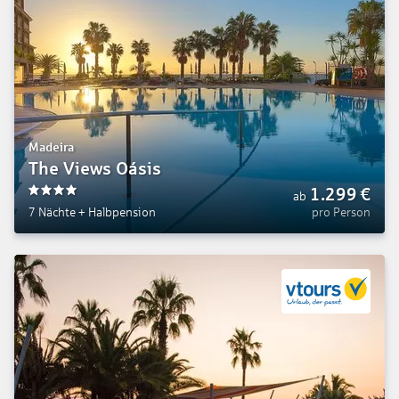
Madeira
The Views Oásis
1.299
€
ab
4
7 Nächte
+
Halbpension
pro Person