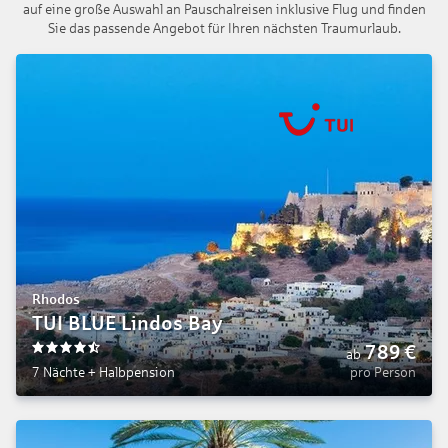
auf eine große Auswahl an Pauschalreisen inklusive Flug und finden
Sie das passende Angebot für Ihren nächsten Traumurlaub.
Rhodos
TUI BLUE Lindos Bay
789
€
ab
4.5
7 Nächte
+
Halbpension
pro Person