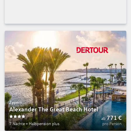
Zypern
Alexander The Great Beach Hotel
771
€
ab
4
7 Nächte
+
Halbpension plus
pro Person