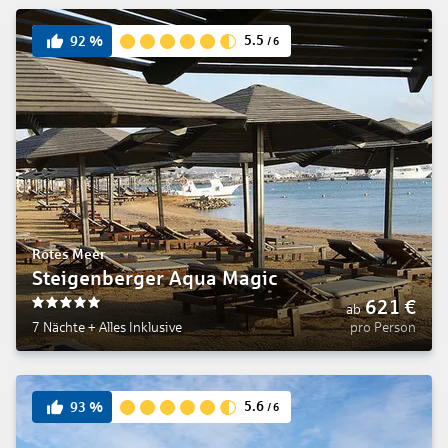
5.5
92
%
/
6
Rotes Meer
Steigenberger Aqua Magic
621
€
ab
5
7 Nächte
+
Alles Inklusive
pro Person
5.6
93
%
/
6