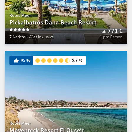
Rotes Meer
Pickalbatros Dana Beach Resort
771
€
ab
5
7 Nächte
+
Alles Inklusive
pro Person
5.7
95
%
/
6
Rotes Meer
Mövenpick Resort El Quseir