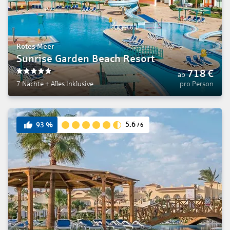
Rotes Meer
Sunrise Garden Beach Resort
718
€
ab
5
7 Nächte
+
Alles Inklusive
pro Person
5.6
93
%
/
6