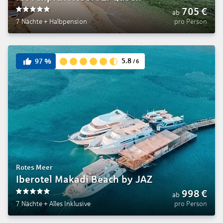
705
€
ab
5
7 Nächte
+
Halbpension
pro Person
5.8
97
%
/
6
Rotes Meer
Iberotel Makadi Beach by JAZ
998
€
ab
5
7 Nächte
+
Alles Inklusive
pro Person