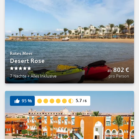
Rotes Meer
Desert Rose
802
€
ab
5
7 Nächte
+
Alles Inklusive
pro Person
5.7
95
%
/
6