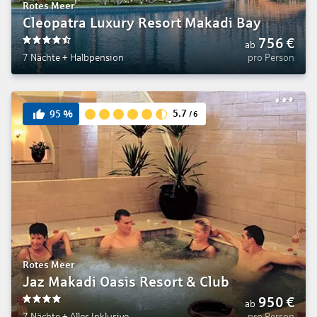
Rotes Meer
Cleopatra Luxury Resort Makadi Bay
756
€
ab
4.5
7 Nächte
+
Halbpension
pro Person
5.7
95
%
/
6
Rotes Meer
Jaz Makadi Oasis Resort & Club
950
€
ab
4
7 Nächte
+
Alles Inklusive
pro Person