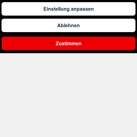
1.304
€
ab
Barbados
Einstellung anpassen
Ablehnen
561
€
ab
Belgien
Zustimmen
Ergebnisse filtern
2.000
€
ab
Bonaire, Sint Eustatius und Saba
402
€
ab
Bosnien und Herzegowina
1.178
€
ab
Botswana
1.565
€
ab
Brasilien
234
€
ab
Bulgarien