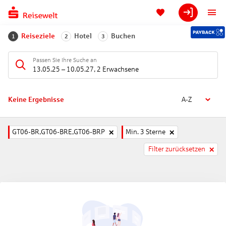
Reiseziele
Hotel
Buchen
1
2
3
Passen Sie Ihre Suche an
13.05.25
–
10.05.27
,
2 Erwachsene
Keine Ergebnisse
A-Z
GT06-BR,GT06-BRE,GT06-BRP
Min. 3 Sterne
Filter zurücksetzen