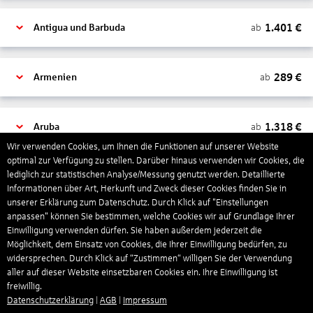
1.401
€
ab
Antigua und Barbuda
289
€
ab
Armenien
1.318
€
ab
Aruba
Wir verwenden Cookies, um Ihnen die Funktionen auf unserer Website
optimal zur Verfügung zu stellen. Darüber hinaus verwenden wir Cookies, die
lediglich zur statistischen Analyse/Messung genutzt werden. Detaillierte
1.265
€
ab
Australien
Informationen über Art, Herkunft und Zweck dieser Cookies finden Sie in
unserer Erklärung zum Datenschutz. Durch Klick auf "Einstellungen
anpassen" können Sie bestimmen, welche Cookies wir auf Grundlage Ihrer
1.567
€
ab
Bahamas
Einwilligung verwenden dürfen. Sie haben außerdem jederzeit die
Möglichkeit, dem Einsatz von Cookies, die Ihrer Einwilligung bedürfen, zu
widersprechen. Durch Klick auf “Zustimmen“ willigen Sie der Verwendung
aller auf dieser Website einsetzbaren Cookies ein. Ihre Einwilligung ist
804
€
ab
Bahrain
freiwillig.
Datenschutzerklärung
|
AGB
|
Impressum