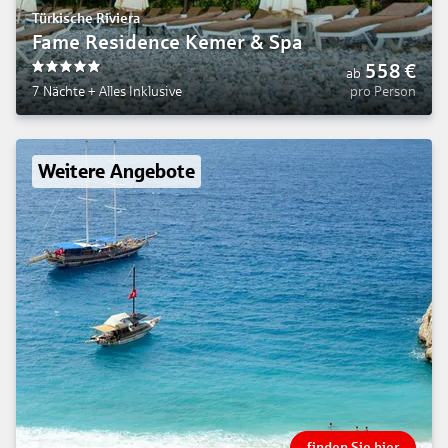
Türkische Riviera
Fame Residence Kemer & Spa
558
€
ab
5
7 Nächte
+
Alles Inklusive
pro Person
Weitere Angebote
finden Sie hier