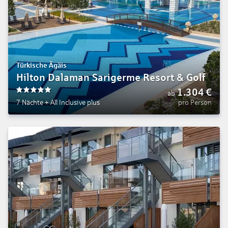
Türkische Ägäis
Hilton Dalaman Sarigerme Resort & Golf
1.304
€
ab
5
7 Nächte
+
All Inclusive plus
pro Person