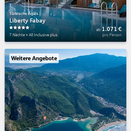
Türkische Ägäis
Liberty Fabay
1.071
€
ab
5
7 Nächte
+
All Inclusive plus
pro Person
Weitere Angebote