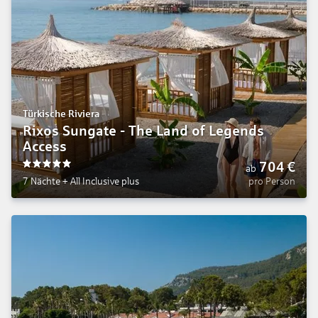
Türkische Riviera
Rixos Sungate - The Land of Legends
Access
704
€
ab
5
7 Nächte
+
All Inclusive plus
pro Person