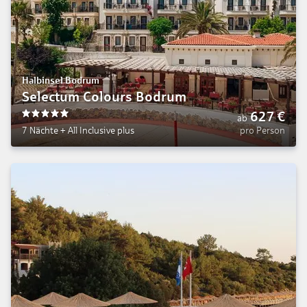
Halbinsel Bodrum
Selectum Colours Bodrum
627
€
ab
5
7 Nächte
+
All Inclusive plus
pro Person