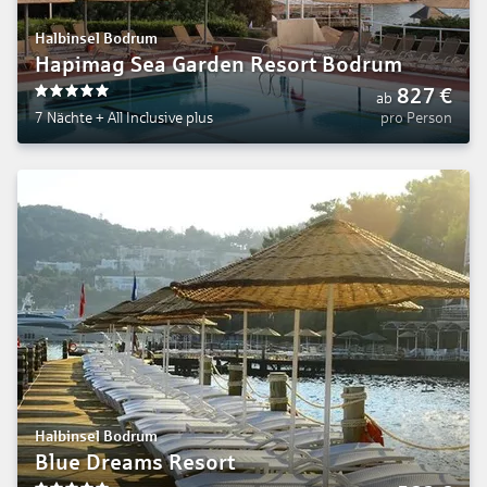
Halbinsel Bodrum
Hapimag Sea Garden Resort Bodrum
827
€
ab
5
7 Nächte
+
All Inclusive plus
pro Person
Halbinsel Bodrum
Blue Dreams Resort