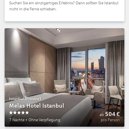
Suchen Sie ein einzigartiges Erlebnis? Dann sollten Sie Istanbul
nicht in die Ferne schieben.
Istanbul (Provinz)
Melas Hotel Istanbul
504
€
ab
5
7 Nächte
+
Ohne Verpflegung
pro Person