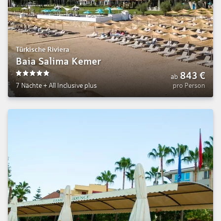
Türkische Riviera
Baia Salima Kemer
843
€
ab
5
7 Nächte
+
All Inclusive plus
pro Person