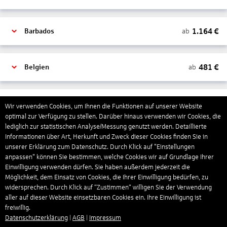
1.164
€
ab
Barbados
481
€
ab
Belgien
2.000
€
ab
Bonaire, Sint Eustatius und Saba
Wir verwenden Cookies, um Ihnen die Funktionen auf unserer Website
optimal zur Verfügung zu stellen. Darüber hinaus verwenden wir Cookies, die
lediglich zur statistischen Analyse/Messung genutzt werden. Detaillierte
Informationen über Art, Herkunft und Zweck dieser Cookies finden Sie in
402
€
ab
Bosnien und Herzegowina
unserer Erklärung zum Datenschutz. Durch Klick auf "Einstellungen
anpassen" können Sie bestimmen, welche Cookies wir auf Grundlage Ihrer
Einwilligung verwenden dürfen. Sie haben außerdem jederzeit die
4.174
€
ab
Botswana
Möglichkeit, dem Einsatz von Cookies, die Ihrer Einwilligung bedürfen, zu
widersprechen. Durch Klick auf “Zustimmen“ willigen Sie der Verwendung
aller auf dieser Website einsetzbaren Cookies ein. Ihre Einwilligung ist
freiwillig.
1.522
€
ab
Brasilien
Datenschutzerklärung
|
AGB
|
Impressum