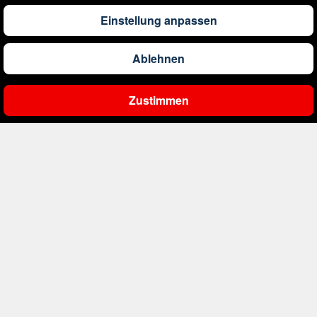
Einstellung anpassen
226
€
ab
Bulgarien
Ablehnen
1.156
€
ab
China
Zustimmen
Ergebnisse filtern
1.010
€
ab
Costa Rica
1.113
€
ab
Curaçao
394
€
ab
Dänemark
337
€
ab
Deutschland