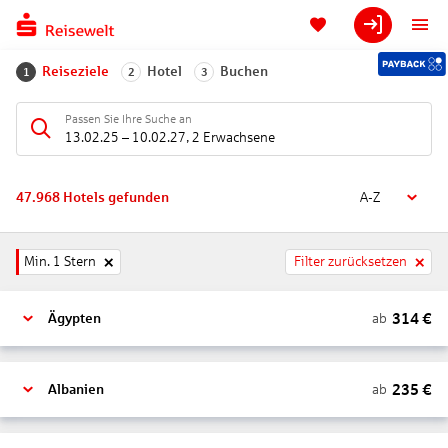
Reiseziele
Hotel
Buchen
1
2
3
Passen Sie Ihre Suche an
13.02.25
–
10.02.27
,
2 Erwachsene
47.968
Hotels gefunden
A-Z
Min. 1 Stern
Filter zurücksetzen
314
€
ab
Ägypten
235
€
ab
Albanien