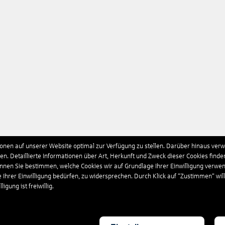
nen auf unserer Website optimal zur Verfügung zu stellen. Darüber hinaus verwe
n. Detaillierte Informationen über Art, Herkunft und Zweck dieser Cookies finde
önnen Sie bestimmen, welche Cookies wir auf Grundlage Ihrer Einwilligung verwe
e Ihrer Einwilligung bedürfen, zu widersprechen. Durch Klick auf “Zustimmen“ wil
igung ist freiwillig.