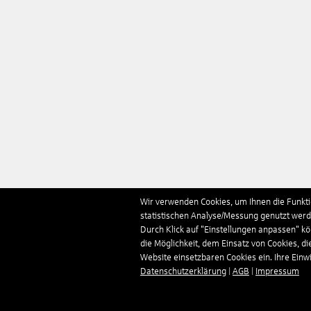
Wir verwenden Cookies, um Ihnen die Funktio
statistischen Analyse/Messung genutzt werde
Durch Klick auf "Einstellungen anpassen" k
die Möglichkeit, dem Einsatz von Cookies, di
Website einsetzbaren Cookies ein. Ihre Einwill
Datenschutzerklärung
|
AGB
|
Impressum