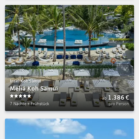
Insel Koh Samui
Meliá Koh Samui
1.386
€
ab
5
7 Nächte
+
Frühstück
pro Person