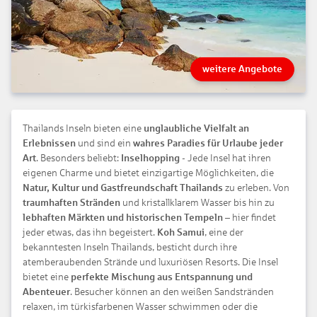
weitere Angebote
Thailands Inseln bieten eine
unglaubliche Vielfalt an
Erlebnissen
und sind ein
wahres Paradies für Urlaube jeder
Art
. Besonders beliebt:
Inselhopping
- Jede Insel hat ihren
eigenen Charme und bietet einzigartige Möglichkeiten, die
Natur, Kultur und Gastfreundschaft Thailands
zu erleben. Von
traumhaften Stränden
und kristallklarem Wasser bis hin zu
lebhaften Märkten und historischen Tempeln
– hier findet
jeder etwas, das ihn begeistert.
Koh Samui
, eine der
bekanntesten Inseln Thailands, besticht durch ihre
atemberaubenden Strände und luxuriösen Resorts. Die Insel
bietet eine
perfekte Mischung aus Entspannung und
Abenteuer
. Besucher können an den weißen Sandstränden
relaxen, im türkisfarbenen Wasser schwimmen oder die