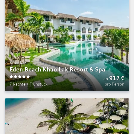
Khao Lak
Eden Beach Khao Lak Resort & Spa
917
€
ab
5
7 Nächte
+
Frühstück
pro Person