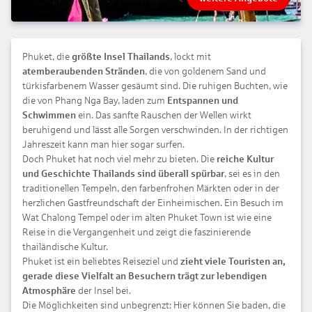
Phuket, die
größte Insel Thailands
, lockt mit
atemberaubenden Stränden
, die von goldenem Sand und
türkisfarbenem Wasser gesäumt sind. Die ruhigen Buchten, wie
die von Phang Nga Bay, laden zum
Entspannen und
Schwimmen
ein. Das sanfte Rauschen der Wellen wirkt
beruhigend und lässt alle Sorgen verschwinden. In der richtigen
Jahreszeit kann man hier sogar surfen.
Doch Phuket hat noch viel mehr zu bieten. Die
reiche Kultur
und Geschichte Thailands sind überall spürbar
, sei es in den
traditionellen Tempeln, den farbenfrohen Märkten oder in der
herzlichen Gastfreundschaft der Einheimischen. Ein Besuch im
Wat Chalong Tempel oder im alten Phuket Town ist wie eine
Reise in die Vergangenheit und zeigt die faszinierende
thailändische Kultur.
Phuket ist ein beliebtes Reiseziel und
zieht viele Touristen an,
gerade diese Vielfalt an Besuchern trägt zur lebendigen
Atmosphäre
der Insel bei.
Die Möglichkeiten sind unbegrenzt: Hier können Sie baden, die