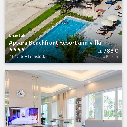
Khao Lak
Apsara Beachfront Resort and Villa
788
€
ab
4
7 Nächte
+
Frühstück
pro Person