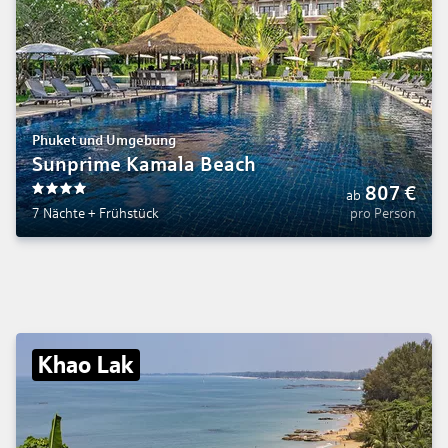
Phuket und Umgebung
Sunprime Kamala Beach
807
€
ab
4
7 Nächte
+
Frühstück
pro Person
Khao Lak