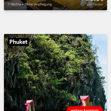
4
7 Nächte
+
Ohne Verpflegung
pro Person
Phuket
weitere Angebote