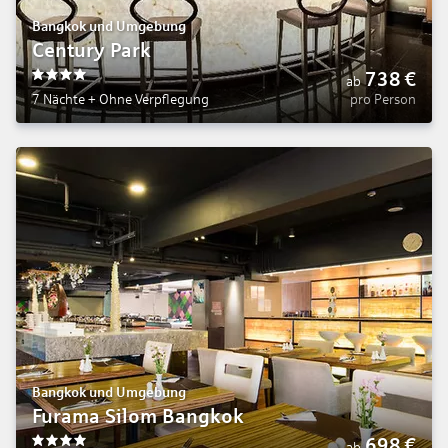
Bangkok und Umgebung
Century Park
738
€
ab
4
7 Nächte
+
Ohne Verpflegung
pro Person
Bangkok und Umgebung
Furama Silom Bangkok
698
€
ab