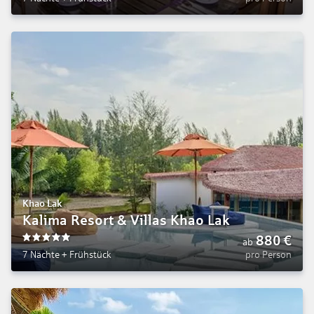
Khao Lak
Kalima Resort & Villas Khao Lak
880
€
ab
5
7 Nächte
+
Frühstück
pro Person