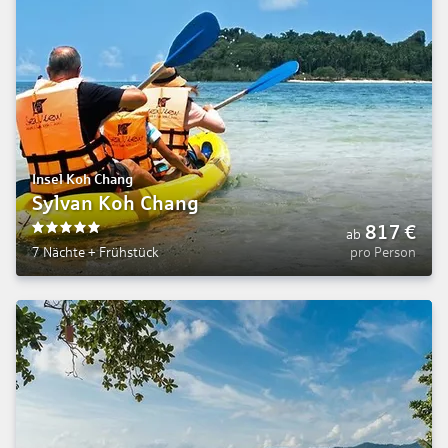
Insel Koh Chang
Sylvan Koh Chang
817
€
ab
5
7 Nächte
+
Frühstück
pro Person