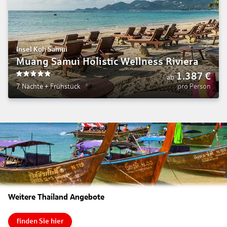
Insel Koh Samui
Muang Samui Holistic Wellness Riviera
1.387
€
ab
5
7 Nächte
+
Frühstück
pro Person
Weitere Thailand Angebote
finden Sie hier