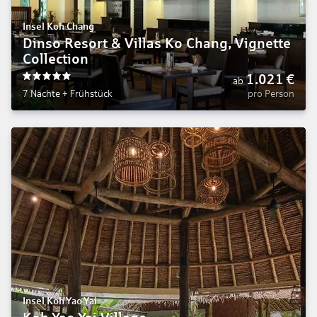
Insel Koh Chang
Dinso Resort & Villas Ko Chang, Vignette
Collection
1.021
€
ab
5
7 Nächte
+
Frühstück
pro Person
Insel Koh Yao Yai