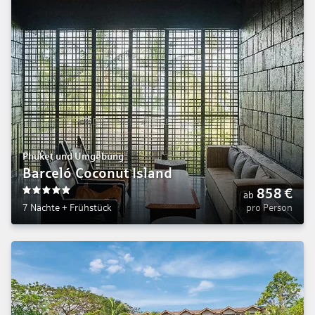
Phuket und Umgebung
Barceló Coconut Island
858
€
ab
5
7 Nächte
+
Frühstück
pro Person