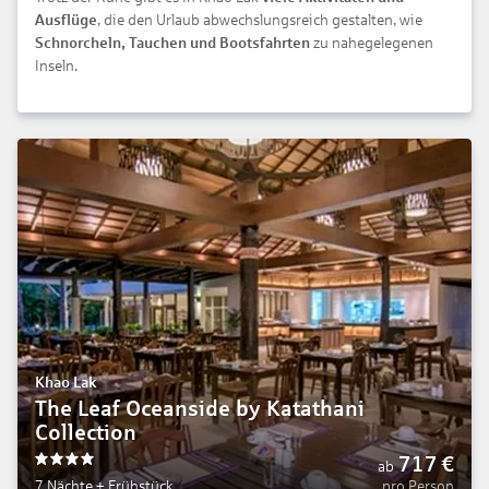
Ausflüge
, die den Urlaub abwechslungsreich gestalten, wie
Schnorcheln, Tauchen und Bootsfahrten
zu nahegelegenen
Inseln.
Khao Lak
The Leaf Oceanside by Katathani
Collection
717
€
ab
4
7 Nächte
+
Frühstück
pro Person