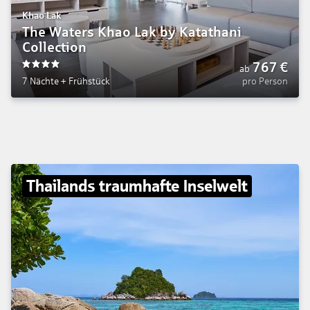
Khao Lak
The Waters Khao Lak by Katathani
Collection
767
€
ab
4
7 Nächte
+
Frühstück
pro Person
Thailands traumhafte Inselwelt