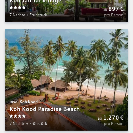
Koh Yao Yai Village
897
€
ab
4
7 Nächte
+
Frühstück
pro Person
Insel Koh Kood
Koh Kood Paradise Beach
1.270
€
ab
4
7 Nächte
+
Frühstück
pro Person