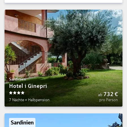
Sardinien
Hotel i Ginepri
732
€
ab
4
7 Nächte
+
Halbpension
pro Person
Sardinien