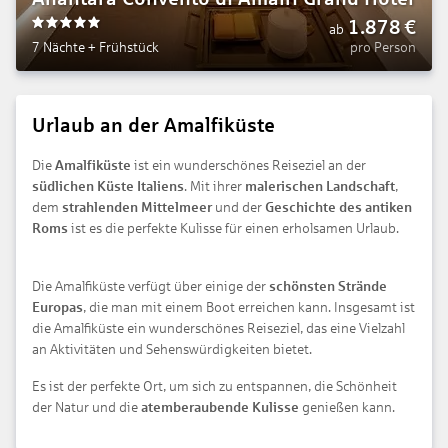
1.878
€
ab
5
7 Nächte
+
Frühstück
pro Person
Urlaub an der Amalfiküste
Die
Amalfiküste
ist ein wunderschönes Reiseziel an der
südlichen Küste Italiens
. Mit ihrer
malerischen Landschaft
,
dem
strahlenden Mittelmeer
und der
Geschichte des antiken
Roms
ist es die perfekte Kulisse für einen erholsamen Urlaub.
Die Amalfiküste verfügt über einige der
schönsten Strände
Europas
, die man mit einem Boot erreichen kann. Insgesamt ist
die Amalfiküste ein wunderschönes Reiseziel, das eine Vielzahl
an Aktivitäten und Sehenswürdigkeiten bietet.
Es ist der perfekte Ort, um sich zu entspannen, die Schönheit
der Natur und die
atemberaubende Kulisse
genießen kann.