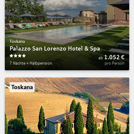
Toskana
Palazzo San Lorenzo Hotel & Spa
1.052
€
ab
4
7 Nächte
+
Halbpension
pro Person
Toskana