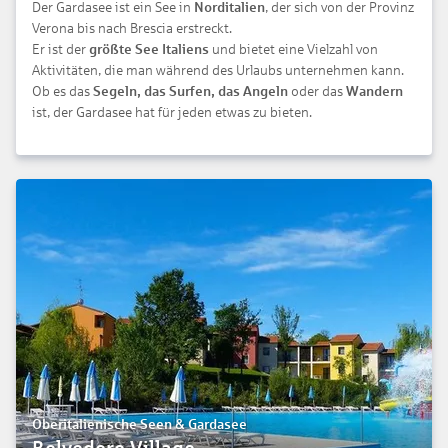
Der Gardasee ist ein See in
Norditalien
, der sich von der Provinz
Verona bis nach Brescia erstreckt.
Er ist der
größte See Italiens
und bietet eine Vielzahl von
Aktivitäten, die man während des Urlaubs unternehmen kann.
Ob es das
Segeln, das Surfen, das Angeln
oder das
Wandern
ist, der Gardasee hat für jeden etwas zu bieten.
Oberitalienische Seen & Gardasee