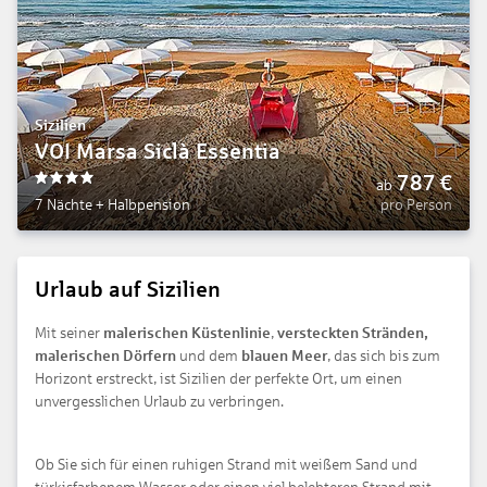
Sizilien
VOI Marsa Siclà Essentia
787
€
ab
4
7 Nächte
+
Halbpension
pro Person
Urlaub auf Sizilien
Mit seiner
malerischen Küstenlinie
,
versteckten Stränden,
malerischen Dörfern
und dem
blauen Meer
, das sich bis zum
Horizont erstreckt, ist Sizilien der perfekte Ort, um einen
unvergesslichen Urlaub zu verbringen.
Ob Sie sich für einen ruhigen Strand mit weißem Sand und