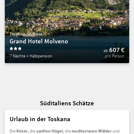
Trentino-Südtirol
Grand Hotel Molveno
607
€
ab
3
7 Nächte
+
Halbpension
pro Person
Süditaliens Schätze
Urlaub in der Toskana
Die
Küste,
die
sanften Hügel,
die
mediterranen Wälder
und