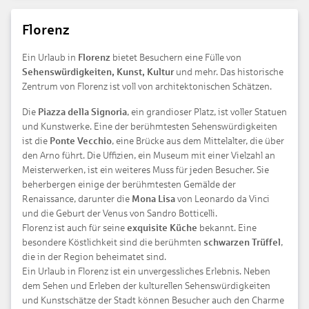
Florenz
Ein Urlaub in
Florenz
bietet Besuchern eine Fülle von
Sehenswürdigkeiten, Kunst, Kultur
und mehr. Das historische
Zentrum von Florenz ist voll von architektonischen Schätzen.
Die
Piazza della Signoria
, ein grandioser Platz, ist voller Statuen
und Kunstwerke. Eine der berühmtesten Sehenswürdigkeiten
ist die
Ponte Vecchio
, eine Brücke aus dem Mittelalter, die über
den Arno führt. Die Uffizien, ein Museum mit einer Vielzahl an
Meisterwerken, ist ein weiteres Muss für jeden Besucher. Sie
beherbergen einige der berühmtesten Gemälde der
Renaissance, darunter die
Mona Lisa
von Leonardo da Vinci
und die Geburt der Venus von Sandro Botticelli.
Florenz ist auch für seine
exquisite Küche
bekannt. Eine
besondere Köstlichkeit sind die berühmten
schwarzen Trüffel
,
die in der Region beheimatet sind.
Ein Urlaub in Florenz ist ein unvergessliches Erlebnis. Neben
dem Sehen und Erleben der kulturellen Sehenswürdigkeiten
und Kunstschätze der Stadt können Besucher auch den Charme