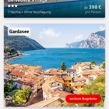
Belvedere Village
398
€
ab
3
7 Nächte
+
Ohne Verpflegung
pro Person
Gardasee
weitere Angebote