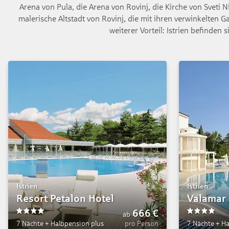
Arena von Pula, die Arena von Rovinj, die Kirche von Sveti N
malerische Altstadt von Rovinj, die mit ihren verwinkelten G
weiterer Vorteil: Istrien befinde
Istrien
Istrien
Resort Petalon Hotel
Valamar 
666
€
ab
4
4
7 Nächte
+
Halbpension plus
pro Person
7 Nächte
+
Ha