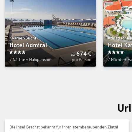
Kvarner-Bucht
Adriatische 
Hotel Admiral
Hotel Ka
674
€
ab
4
4
7 Nächte
+
Halbpension
pro Person
7 Nächte
+
Ha
Url
Die
Insel Brac
ist bekannt für ihren
atemberaubenden Zlatni