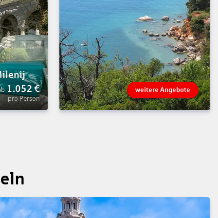
ilenij
1.052
€
ab
weitere Angebote
pro Person
seln