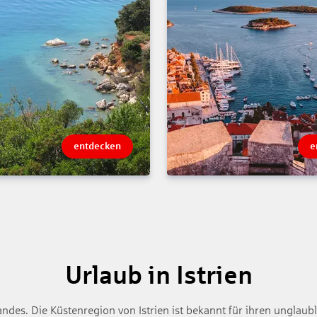
entdecken
e
Urlaub in Istrien
des. Die Küstenregion von Istrien ist bekannt für ihren unglaubl