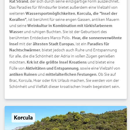
Rat Strand
, der sich durch seine einzigartige Form auszeichnet.
Das Paradies für Windsurfer bietet außerdem eine Vielzahl von
weiteren
Wassersportmöglichkeiten
.
Korcula, die "Insel der
Korallen"
, ist berühmt für seine engen Gassen, antiken Mauern
und seine
Weinkultur in Kombination mit türkisfarbenem
Wasser
und ruhigen Buchten. Sie ist der Geburtsort des
berühmten Entdeckers Marco Polo.
Hvar, die sonnenverwöhnte
Insel
mit der
ältesten Stadt Europas
, ist ein
Paradies für
Nachtschwärmer
, bietet jedoch auch Ruhe und Entspannung
für alle, die die Schönheit der Adria in vollen Zügen genießen
möchten.
Krk ist die größte Insel Kroatiens
und bietet eine
Fülle von
Aktivitäten und Entspannung
, sowie eine Vielzahl von
antiken Ruinen
und
mittelalterlichen Festungen
. Ob Sie auf
Brac, Korcula, Hvar oder Krk Urlaub machen, Sie werden von der
Schönheit und Vielfalt dieser kroatischen Inseln begeistert sein.
Korcula