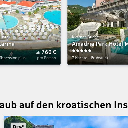
Küste
Kvarner-Bucht
tarina
Amadria Park Hotel M
760
€
ab
5
lbpension plus
pro Person
7 Nächte
+
Frühstück
aub auf den kroatischen In
Brač