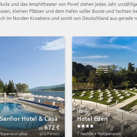
ikola und das Amphitheater von Poreč ziehen jedes Jahr unzählige 
assen, kleinen Plätzen und dem Hafen voller Boote und Yachten best
n sich im Norden Kroatiens und somit von Deutschland aus gerade 
Istrien
Sanfior Hotel & Casa
Hotel Eden
672
€
ab
4
lbpension plus
pro Person
7 Nächte
+
Halbpension