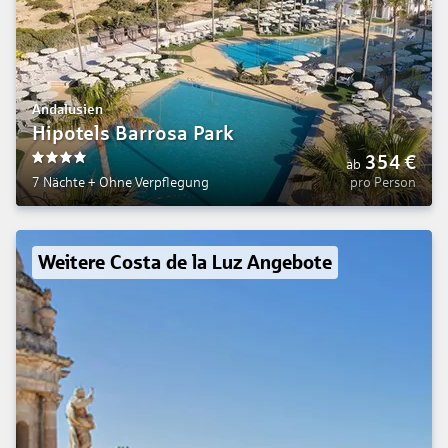
Andalusien
Hipotels Barrosa Park
354
€
ab
4
7 Nächte
+
Ohne Verpflegung
pro Person
Weitere Costa de la Luz Angebote