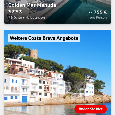
Golden Mar Menuda
755
€
ab
4
7 Nächte
+
Halbpension
pro Person
Weitere Costa Brava Angebote
finden Sie hier