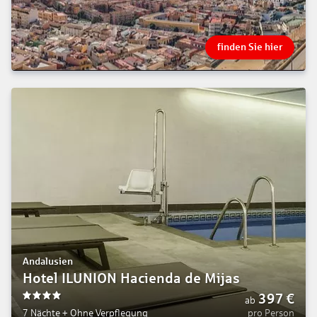
finden Sie hier
Andalusien
Hotel ILUNION Hacienda de Mijas
397
€
ab
4
7 Nächte
+
Ohne Verpflegung
pro Person