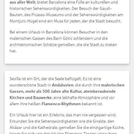
aus aller Welt
, bietet Barcelona eine Fülle an kulturellen und
historischen Sehenswürdigkeiten. Der Besuch der Gaudi-
Bauten, des Picasso-Museums und der Sehenswürdigkeiten am
Montjuïc-Hügel sind ein Muss für jeden, der die Stadt besucht.
Bei einem Urlaub in Barcelona können Besucher in den
malerischen Gassen des Barri Gòtic schlendern und die
architektonischen Schätze genießen, die die Stadt zu bieten
hat.
Sevilla ist ein Ort, der die Seele beflügelt. Es ist eine
wunderschöne Stadt in
Andalusien
, die durch ihre
malerischen
Gassen, mehr als 500 Jahre alte Kultur, atemberaubende
Kirchen und Bauwerke
, eine lebhafte Atmosphäre und vor
allem ihre heißen
Flamenco-Rhythmen
bekannt ist.
Ein Urlaub hier ist ein Erlebnis, das man nie vergessen wird.
Erkunden Sie die Sehenswürdigkeiten wie die Giralda, den
Alcázar und die Kathedrale, genießen Sie die einzigartige Küche,
lassen Sie sich von den lokalen Flamenco-Tänzen verzaubern