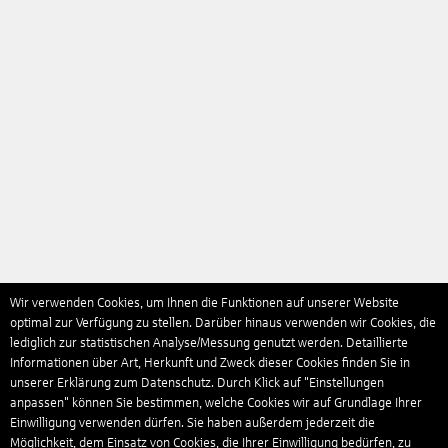
Wir verwenden Cookies, um Ihnen die Funktionen auf unserer Website
optimal zur Verfügung zu stellen. Darüber hinaus verwenden wir Cookies, die
lediglich zur statistischen Analyse/Messung genutzt werden. Detaillierte
Informationen über Art, Herkunft und Zweck dieser Cookies finden Sie in
unserer Erklärung zum Datenschutz. Durch Klick auf "Einstellungen
anpassen" können Sie bestimmen, welche Cookies wir auf Grundlage Ihrer
Einwilligung verwenden dürfen. Sie haben außerdem jederzeit die
Möglichkeit, dem Einsatz von Cookies, die Ihrer Einwilligung bedürfen, zu