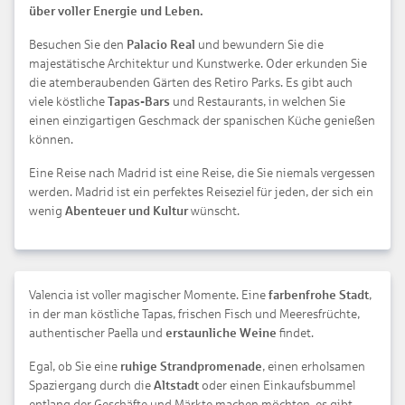
über voller Energie und Leben.
Besuchen Sie den
Palacio Real
und bewundern Sie die
majestätische Architektur und Kunstwerke. Oder erkunden Sie
die atemberaubenden Gärten des Retiro Parks. Es gibt auch
viele köstliche
Tapas-Bars
und Restaurants, in welchen Sie
einen einzigartigen Geschmack der spanischen Küche genießen
können.
Eine Reise nach Madrid ist eine Reise, die Sie niemals vergessen
werden. Madrid ist ein perfektes Reiseziel für jeden, der sich ein
wenig
Abenteuer und Kultur
wünscht.
Valencia ist voller magischer Momente. Eine
farbenfrohe Stadt
,
in der man köstliche Tapas, frischen Fisch und Meeresfrüchte,
authentischer Paella und
erstaunliche Weine
findet.
Egal, ob Sie eine
ruhige Strandpromenade
, einen erholsamen
Spaziergang durch die
Altstadt
oder einen Einkaufsbummel
entlang der Geschäfte und Märkte machen möchten, es gibt