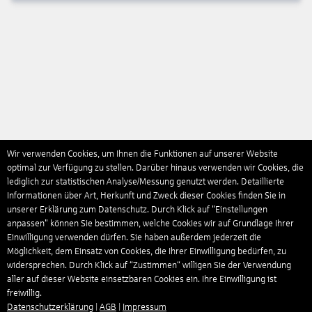
Wir verwenden Cookies, um Ihnen die Funktionen auf unserer Website
optimal zur Verfügung zu stellen. Darüber hinaus verwenden wir Cookies, die
lediglich zur statistischen Analyse/Messung genutzt werden. Detaillierte
Informationen über Art, Herkunft und Zweck dieser Cookies finden Sie in
unserer Erklärung zum Datenschutz. Durch Klick auf "Einstellungen
anpassen" können Sie bestimmen, welche Cookies wir auf Grundlage Ihrer
Einwilligung verwenden dürfen. Sie haben außerdem jederzeit die
Möglichkeit, dem Einsatz von Cookies, die Ihrer Einwilligung bedürfen, zu
widersprechen. Durch Klick auf “Zustimmen“ willigen Sie der Verwendung
aller auf dieser Website einsetzbaren Cookies ein. Ihre Einwilligung ist
freiwillig.
Datenschutzerklärung
|
AGB
|
Impressum